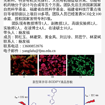
光材料、特异有机荧光探针、天然有机物提取分离、功能有
机药物分子设计与合成等五个方面。团队先后主持国家国家
自然科学基金、福建省自然科学基金、福建省科技厅重点项
目等省部级以上项目
多
论文
10
项。团队人员已经发表
SCI
100
余篇，授权国家发明专利
项。
5
团队现有教授博导
人，副教授
人，高级实验师
人，
1
2
2
实验师
人，在读博士
人，在读硕士
人。
2
4
10
带头人：杨发福
成员：郭红玉、林建荣、黄金凤、刘云珍、郑思宁、林梁斌
联系人：杨发福
联系电话：
13600853976
电子邮件：
yangfafu@fjnu.edu.cn
新型苯并菲
液晶形貌
-BODIPY