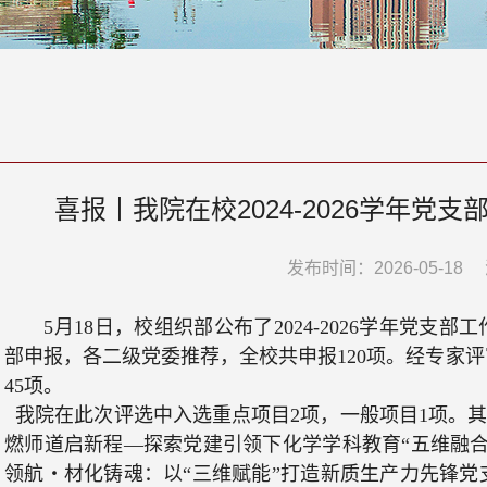
喜报丨我院在校2024-2026学年党
发布时间：2026-05-18
5
月
18
日，校组织部公布了
2024-2026
学年党支部工
部申报，各二级党委推荐，全校共申报
120
项。经专家评
45
项。
我院在此次评选中入选重点项目
2
项，一般项目
1
项。其
燃师道启新程—探索党建引领下化学学科教育“五维融
领航・材化铸魂：以“三维赋能”打造新质生产力先锋