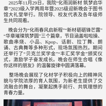
2025年11月29日，我院“化雨润新材 筑梦启华
章”2023级入学两周年暨2025级迎新晚会于图书
馆大礼堂举行。院领导、校友代表及各年级师
生共同观看。
晚会分为“化雨春风启新程”“新材砺砺锋芒露”
“华章璀璨筑梦圆”三个篇章，节目涵盖啦啦操、
歌曲串烧、小品、Kpop、话剧、拉丁舞、朗
诵、古典舞等多种形式，现场氛围热烈。期间
还举行了“贝克兰奖学金”“丰汇奖学金”颁奖仪
式，激励学子奋发成长。晚会在师生合唱《像
你这样的朋友》的温馨旋律中圆满落幕。
整场晚会展现了化材学子积极向上的精神风
貌与学院浓厚的育人氛围，为新老生提供了交
流融合的舞台，凝聚起携手前行、共筑理想的
青春力量。