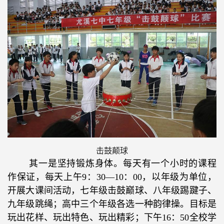
击鼓颠球
其一是坚持锻炼身体。每天有一个小时的课程
作保证，每天上午
9
：
30—10
：
00
，以年级为单位，
开展大课间活动，七年级击鼓巅球、八年级踢踺子、
九年级跳绳；高中三个年级各选一种韵律操。目标是
玩出花样、玩出特色、玩出精彩；下午
16
：
50
全校学