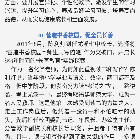
方面，要开展差异化、个性化教学，激发学生的学习
兴趣，提升学习信心，养成良好学习习惯，培养高尚
品德，从而实现健康成长和全面发展。
01
营造书香校园，促全员长善
2011
年
8
月，陈利灯到任尤溪七中校长，选择将
“营造书香校园”“师生共写随笔”作为突破口，开启长
达
8
年时间的“长善教育”实践探索。
作为一名化学老师，为何如此重视读书和写作？陈
利灯说，当年他小学毕业考语文、数学，两门都不及
格。但中学阶段，他发奋努力读“考试之书”，一路逆
袭，考上尤溪一中，最终考取福建师范大学，成为一
名人民教师。这是他第一次感受到读书的力量之大。
走上工作岗位后，他凭着一股肯干和不怕吃亏的劲
头，先后担任校团委副书记、年段长、办公室主任、
分管教学副校长和校长等职务，并且都干得有声有
色。其中，读书和写作起到了很关键的作用，“多读