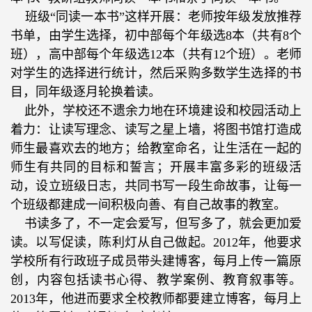
班级“同读一本书”这样开展：老师按年级发放推荐
书单，由学生选择，初中部每个年级选
8
本（共有
8
个
班），高中部每个年级选
12
本（共有
12
个班）。老师
对学生的选择进行统计，然后采购多数学生选择的书
目，同年级逐月轮换着读。
此外，学校还不遗余力地在环境建设和校园活动上
着力：让读写理念、读写之星上墙，将图书馆打造成
师生最喜欢去的地方；给教室命名，让生活在一起的
师生有共同的目标和誓言；开展丰富多彩的班级活
动，设立班级日志，共同书写一段生命故事，让每一
个班级都建成一间积极向善、有自己故事的教室。
书读多了，不一定会爱写，但写多了，就会更加爱
读。以写促读，陈利灯从自己做起。
2012
年，他要求
学校所有行政班子成员带头建博客，每月上传一篇原
创，内容包括读书心得、教学案例、教育叙事等。
2013
年，他进而要求全校教师都要建立博客，每月上