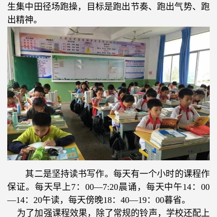
生集中田径场跑操，目标是跑出节奏、跑出气势、跑
出精神。
其二是坚持读书写作。每天有一个小时的课程作
保证。每天早上
7
：
00—7:20
晨诵，每天中午
14
：
00
—14
：
20
午读，每天傍晚
18
：
40—19
：
00
暮省。
为了加强课程效果，除了常规的铃声，学校还配上