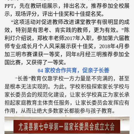
PPT
，先在教研组展示，排出名次，推荐参加全校展
示，现场评分，评出十佳奖和十佳提名奖。
“
这项活动对促进教师改进课堂教学有很明显的成
效，特别是有思考、肯实践的教师，更为有效。”陈
利灯介绍说，郑枚丰老师
2017
年入职，参加第六届教
师专业成长月个人风采展示获十佳奖，
2018
年
4
月参
加三明市赛课获一等奖，同年
8
月经三明推荐参加全
国比赛，又获得了一等奖。
04
家校合作共育，促亲子长善
长善”教育仅靠学校一方力量是不完满的，甚至
“
是根本无法实现的。为此，学校积极探索家长学校与
家长委员会的规范化建设，让家长学校真正为家长承
担起家庭教育主体责任服务，让家长委员会发挥应有
作用，从而让绝大多数家长都能参与孩子教育。