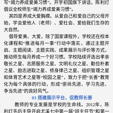
写“竭力养成爱美习惯”。开学初国旗下讲话，陈利灯
倡议全校师生“竭力养成爱美习惯”。
其四是养成大爱胸襟。从爱自己和爱自己的父母开
始，学会爱他人（老师）、爱社会、爱给我们生存的
大自然。
倡导爱美、大爱，除了国家课程外，学校还在校本
化课程和“推进每月一事”行动中落实，通过主题开
启、主题阅读、主题实践、成果展示与评价等方式，
推动师生每月养成一个好习惯。学校陆续评选出孝亲
敬长之星、志愿服务之星、文明礼仪之星、勤俭朴素
之星、励志进取之星、修身律己之星、组织管理之星
和体育艺术之星等“校园之星”，致力于把“长善”教育
化为每个具体的行动，形成“崇尚先进、学习先进、
争当先进”的良好风气。
03
搭建展示平台，促教师长善
教师的专业发展是学校的生命线。
2012
年，陈
利灯先后主导开启尤溪七中第一届“班主任节”和第一