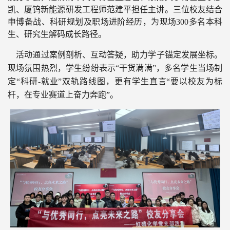
凯、厦钨新能源研发工程师范建平担任主讲。三位校友结合
申博备战、科研规划及职场进阶经历，为现场3
0
0
多
名
本科
生、研究生
解码成长路径。
活动通过案例剖析、互动答疑，助力学子锚定发展坐标。
现场氛围热烈，学生纷纷表示
“干货满满”，多名学生当场制
定“科研-就业”双轨路线图，更有学生直言“要以校友为标
杆，在专业赛道上奋力奔跑”。