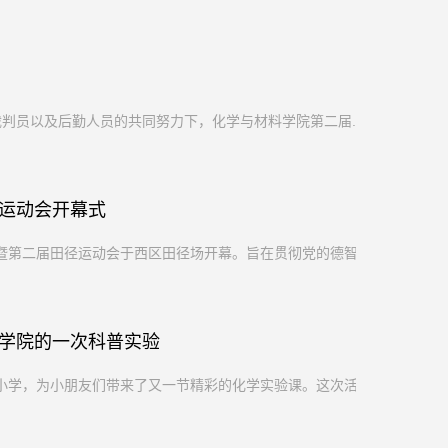
判员以及后勤人员的共同努力下，化学与材料学院第二届...
运动会开幕式
第二届田径运动会于西区田径场开幕。旨在贯彻党的德智...
学院的一次科普实验
学，为小朋友们带来了又一节精彩的化学实验课。这次活...