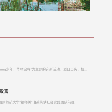
ung少年，华材启程”为主题的迎新活动。烈日当头，校...
致富
福建师范大学“福师美”油茶筑梦社会实践团队前往...