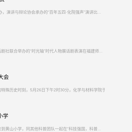
演讲与辩论协会承办的“百年五四·化院强声”演讲比...
剧社联合举办的“时光轴”时代人物展话剧表演在福建师...
彰大会
特殊历史时刻，5月26日下午2时30分，化学与材料学院于...
小学
到黄山小学，同其他科普团队一起在“科技强国，科普...