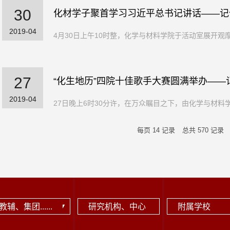
30
化材学子聚首学习习近平总书记讲话——记化
2019-04
4月30日上午10时整，化学与材料学院于活动室展开观
27
“化生地历”四院十佳歌手大赛圆满举办—
2019-04
27日晚上6时30分许，在万众瞩目之下，由化学与材料
每页
14
记录
总共
570
记录
教辅、集团......
研究机构、中心
附属学校